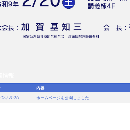
2/20
令和9年
​講義棟4F
加 賀 基 知 三
大会長：
会 長：
国家公務員共済組合連合会 斗南病院呼吸器外科
着情報
付
内容
/08/2026
ホームページを公開しました