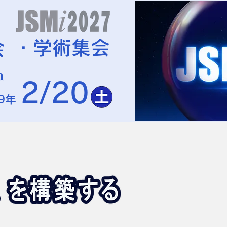
・学術集会
会
n
2/20
9年