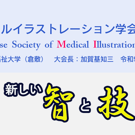
カルイラストレーション学
se Society of
M
edical
I
llustratio
福祉大学（倉敷） 大会長：加賀基知三
令和